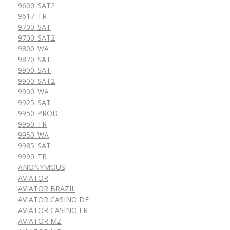
9600_SAT2
9617_TR
9700_SAT
9700_SAT2
9800_WA
9870_SAT
9900_SAT
9900_SAT2
9900_WA
9925_SAT
9950_PROD
9950_TR
9950_WA
9985_SAT
9990_TR
ANONYMOUS
AVIATOR
AVIATOR BRAZIL
AVIATOR CASINO DE
AVIATOR CASINO FR
AVIATOR MZ