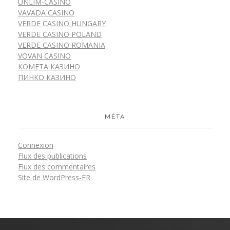
UNLIM-CASINO
VAVADA CASINO
VERDE CASINO HUNGARY
VERDE CASINO POLAND
VERDE CASINO ROMANIA
VOVAN CASINO
КОМЕТА КАЗИНО
ПИНКО КАЗИНО
MÉTA
Connexion
Flux des publications
Flux des commentaires
Site de WordPress-FR