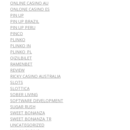
ONLINE CASINO AU
ONLONE CASINO ES
PIN UP
PIN UP BRAZIL
PIN UP PERU
PINCO
PLINKO
PLINKO IN
PLINKO_PL
QIZILBILET
RAMENBET
REVIEW
RICKY CASINO AUSTRALIA
SLOTS
SLOTTICA
SOBER LIVING
SOFTWARE DEVELOPMENT
SUGAR RUSH
SWEET BONANZA
SWEET BONANZA TR
UNCATEGORIZED