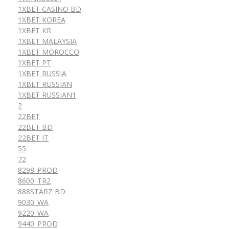
1XBET CASINO BD
1XBET KOREA
1XBET KR
1XBET MALAYSIA
1XBET MOROCCO
1XBET PT
1XBET RUSSIA
1XBET RUSSIAN
1XBET RUSSIAN1
2
22BET
22BET BD
22BET IT
55
72
8298_PROD
8600_TR2
888STARZ BD
9030_WA
9220_WA
9440_PROD