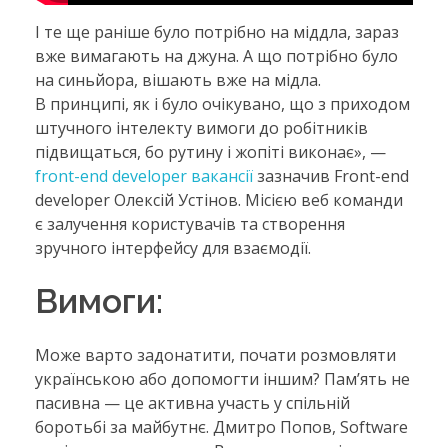
І те ще раніше було потрібно на міддла, зараз
вже вимагають на джуна. А що потрібно було
на синьйора, вішають вже на мідла.
В принципі, як і було очікувано, що з приходом
штучного інтелекту вимоги до робітників
підвищаться, бо рутину і жопіті виконає», —
front-end developer вакансії
зазначив Front-end
developer Олексій Устінов. Місією веб команди
є залучення користувачів та створення
зручного інтерфейсу для взаємодії.
Вимоги:
Може варто задонатити, почати розмовляти
українською або допомогти іншим? Пам’ять не
пасивна — це активна участь у спільній
боротьбі за майбутнє. Дмитро Попов, Software