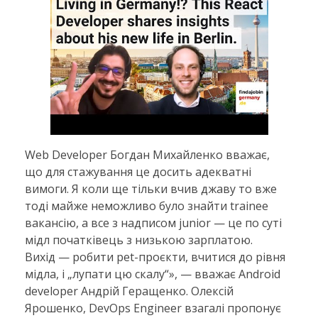
Web Developer Богдан Михайленко вважає,
що для стажування це досить адекватні
вимоги. Я коли ще тільки вчив джаву то вже
тоді майже неможливо було знайти trainee
вакансію, а все з надписом junior — це по суті
мідл початківець з низькою зарплатою.
Вихід — робити pet-проєкти, вчитися до рівня
мідла, і „лупати цю скалу“», — вважає Android
developer Андрій Геращенко. Олексій
Ярошенко, DevOps Engineer взагалі пропонує