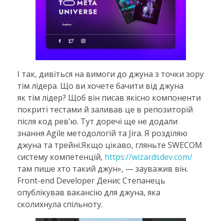
І так, дивіться на вимоги до джуна з точки зору
тім лідера. Що ви хочете бачити від джуна
як тім лідер? Щоб він писав якісно компоненти
покриті тестами й заливав це в репозиторій
після код рев’ю. Тут доречі ще не додали
знання Agile методологій та Jira. Я розділяю
джуна та трейні.Якщо цікаво, гляньте SWECOM
систему компетенцій,
https://wizardsdev.com/
там пише хто такий джун», — зауважив він.
Front-end Developer Денис Степанець
опублікував вакансію для джуна, яка
сколихнула спільноту.