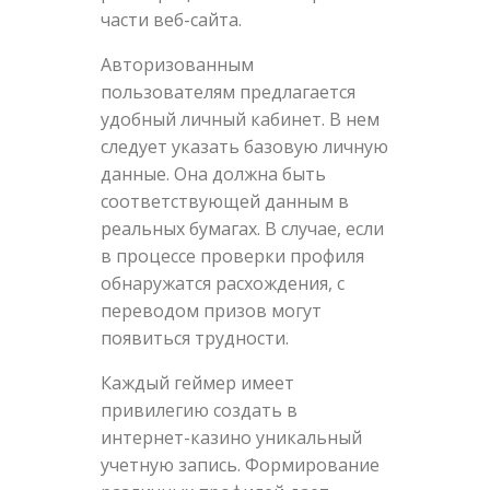
части веб-сайта.
Авторизованным
пользователям предлагается
удобный личный кабинет. В нем
следует указать базовую личную
данные. Она должна быть
соответствующей данным в
реальных бумагах. В случае, если
в процессе проверки профиля
обнаружатся расхождения, с
переводом призов могут
появиться трудности.
Каждый геймер имеет
привилегию создать в
интернет-казино уникальный
учетную запись. Формирование