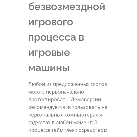
безвозмездной
игрового
процесса в
игровые
машины
Любой из предложенных слотов
можно первоначально
протестировать. Демоверсии
рекомендуется использовать на
персональных компьютерах и
гаджетах в любой момент. В
процессе геймплея посредством