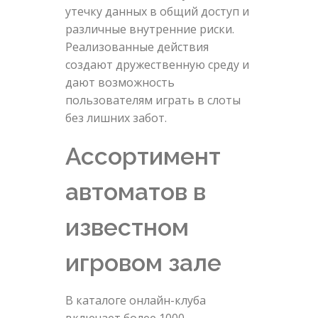
утечку данных в общий доступ и
различные внутренние риски.
Реализованные действия
создают дружественную среду и
дают возможность
пользователям играть в слоты
без лишних забот.
Ассортимент
автоматов в
известном
игровом зале
В каталоге онлайн-клуба