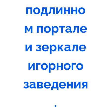
подлинно
м портале
и зеркале
игорного
заведения
.