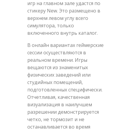
игр на главном зале удастся по
стикеру New. Это размещено в
верхнем левом углу всего
симулятора, только
включенного внутрь каталог.
В онлайн вариантах геймерские
сессии осуществляются в
реальном времени. Игры
вещаются из знаменитых
физических заведений или
студийных помещений,
подготовленных специфически.
Отчетливая, качественная
визуализация в наилучшем
разрешении демонстрируется
четко, не тормозит и не
останавливается во время