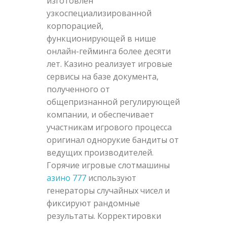
изготовлен
узкоспециализированной
корпорацией,
функционирующей в нише
онлайн-гейминга более десяти
лет. Казино реализует игровые
сервисы на базе документа,
полученного от
общепризнанной регулирующей
компании, и обеспечивает
участникам игрового процесса
оригинал однорукие бандиты от
ведущих производителей.
Горячие игровые слотмашины
азино 777
используют
генераторы случайных чисел и
фиксируют рандомные
результаты. Корректировки