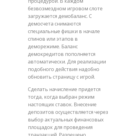
процедурой. В каждом
безвозмездном игровом слоте
загружается демобаланс. С
демосчета снимаются
специальные фишки в начале
спинов или этапов в
деморежиме. Баланс
демокредитов пополняется
автоматически. Для реализации
подобного действия надобно
обновить страницу с игрой.
Сделать начисление придется
тогда, когда выбран режим
настоящих ставок. Внесение
депозитов осуществляется через
выбор актуальных финансовых
площадок для проведения
транзакций. Разрешено