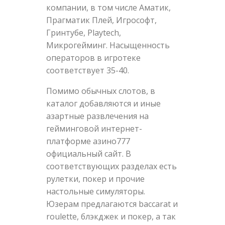
компании, в том числе Аматик,
Прагматик Плей, Игрософт,
Гринтубе, Playtech,
Микрогейминг. Насыщенность
операторов в игротеке
соответствует 35-40.
Помимо обычных слотов, в
каталог добавляются и иные
азартные развлечения на
гейминговой интернет-
платформе азино777
официальный сайт. В
соответствующих разделах есть
рулетки, покер и прочие
настольные симуляторы.
Юзерам предлагаются baccarat и
roulette, блэкджек и покер, а так