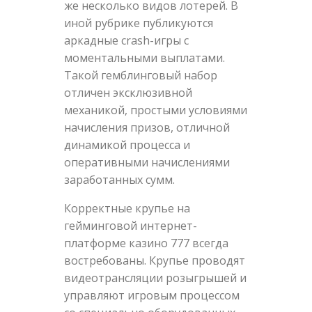
же несколько видов лотерей. В
иной рубрике публикуются
аркадные crash-игры с
моментальными выплатами.
Такой гемблинговый набор
отличен эксклюзивной
механикой, простыми условиями
начисления призов, отличной
динамикой процесса и
оперативными начислениями
заработанных сумм.
Корректные крупье на
гейминговой интернет-
платформе казино 777 всегда
востребованы. Крупье проводят
видеотрансляции розыгрышей и
управляют игровым процессом