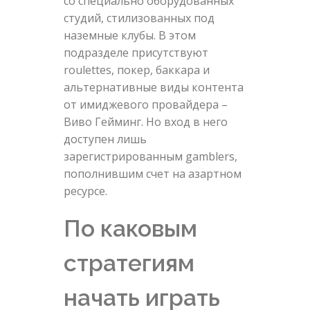
со специально оборудованных
студий, стилизованных под
наземные клубы. В этом
подразделе присутствуют
roulettes, покер, баккара и
альтернативные виды контента
от имиджевого провайдера –
Виво Гейминг. Но вход в него
доступен лишь
зарегистрированным gamblers,
пополнившим счет на азартном
ресурсе.
По каковым
стратегиям
начать играть