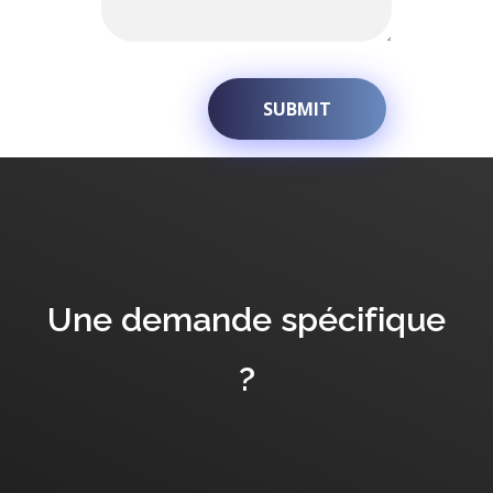
Une demande spécifique
?