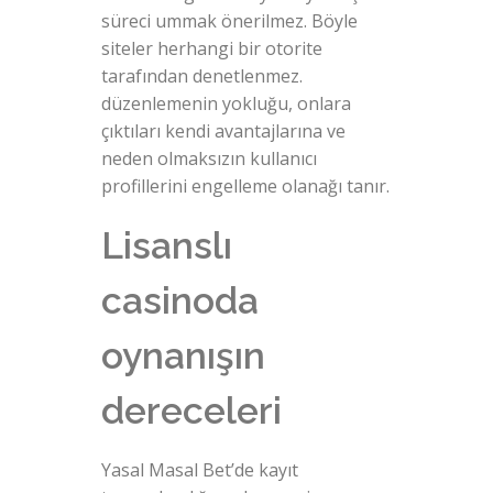
süreci ummak önerilmez. Böyle
siteler herhangi bir otorite
tarafından denetlenmez.
düzenlemenin yokluğu, onlara
çıktıları kendi avantajlarına ve
neden olmaksızın kullanıcı
profillerini engelleme olanağı tanır.
Lisanslı
casinoda
oynanışın
dereceleri
Yasal Masal Bet’de kayıt