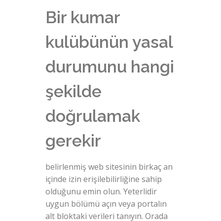
Bir kumar
kulübünün yasal
durumunu hangi
şekilde
doğrulamak
gerekir
belirlenmiş web sitesinin birkaç an
içinde izin erişilebilirliğine sahip
olduğunu emin olun. Yeterlidir
uygun bölümü açın veya portalın
alt bloktaki verileri tanıyın. Orada