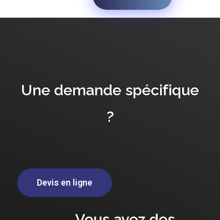
Une demande spécifique
?
Devis en ligne
Vous avez des