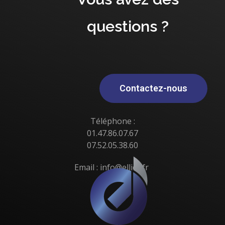
questions ?
Contactez-nous
Téléphone :
01.47.86.07.67
07.52.05.38.60
Email : info@elliot.fr