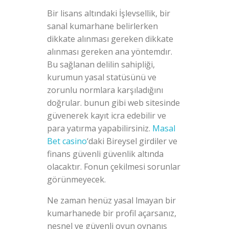
Bir lisans altındaki İşlevsellik, bir
sanal kumarhane belirlerken
dikkate alınması gereken dikkate
alınması gereken ana yöntemdır.
Bu sağlanan delilin sahipliği,
kurumun yasal statüsünü ve
zorunlu normlara karşıladığını
doğrular. bunun gibi web sitesinde
güvenerek kayıt icra edebilir ve
para yatırma yapabilirsiniz.
Masal
Bet casino
‘daki Bireysel girdiler ve
finans güvenli güvenlik altında
olacaktır. Fonun çekilmesi sorunlar
görünmeyecek.
Ne zaman henüz yasal lmayan bir
kumarhanede bir profil açarsanız,
nesnel ve güvenli oyun oynanış