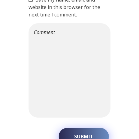
website in this browser for the
next time I comment.