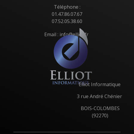
Téléphone :
01.47.86.07.67
07.52.05.38.60
Email : info@elliot.fr
Elliot Informatique
3 rue André Chénier
BOIS-COLOMBES
(92270)