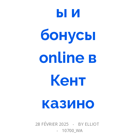
ы и
бонусы
online в
Кент
казино
28 FÉVRIER 2025
BY
ELLIOT
10700_WA