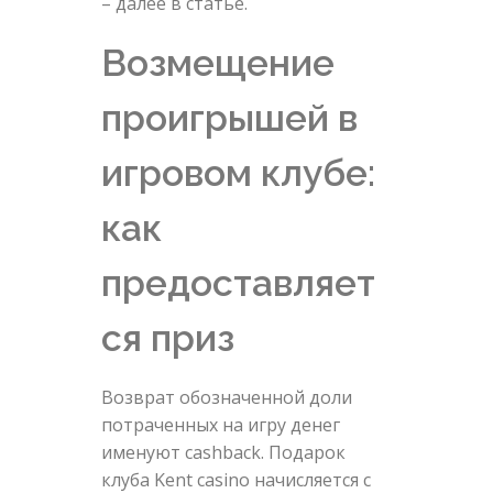
– далее в статье.
Возмещение
проигрышей в
игровом клубе:
как
предоставляет
ся приз
Возврат обозначенной доли
потраченных на игру денег
именуют cashback. Подарок
клуба Kent casino начисляется с