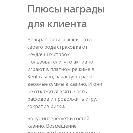
Плюсы награды
для клиента
Возврат проигрышей – это
своего рода страховка от
неудачных ставок.
Пользователи, что активно
играют в платном режиме в
Kent casino, зачастую тратят
весомые суммы в казино. И они
не откажутся взять часть
расходов и продолжить игру,
сократив риски.
Бонус интересует и гостей
казино. Возмещение