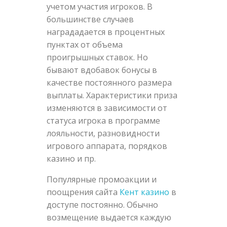
учетом участия игроков. В
большинстве случаев
наградадается в процентных
пунктах от объема
проигрышных ставок. Но
бывают вдобавок бонусы в
качестве постоянного размера
выплаты. Характеристики приза
изменяются в зависимости от
статуса игрока в программе
лояльности, разновидности
игрового аппарата, порядков
казино и пр.
Популярные промоакции и
поощрения сайта
Кент казино
в
доступе постоянно. Обычно
возмещение выдается каждую