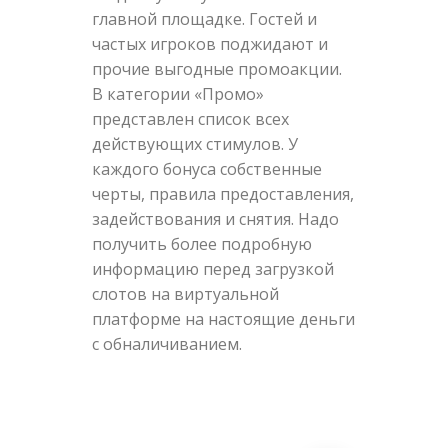
главной площадке. Гостей и
частых игроков поджидают и
прочие выгодные промоакции.
В категории «Промо»
представлен список всех
действующих стимулов. У
каждого бонуса собственные
черты, правила предоставления,
задействования и снятия. Надо
получить более подробную
информацию перед загрузкой
слотов на виртуальной
платформе на настоящие деньги
с обналичиванием.