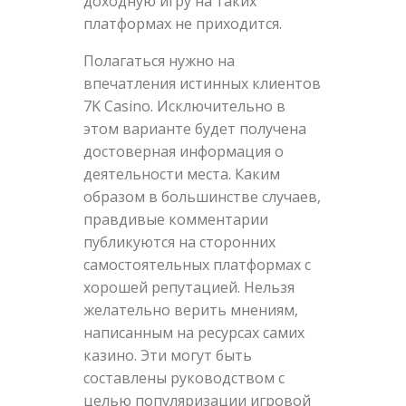
доходную игру на таких
платформах не приходится.
Полагаться нужно на
впечатления истинных клиентов
7K Casino. Исключительно в
этом варианте будет получена
достоверная информация о
деятельности места. Каким
образом в большинстве случаев,
правдивые комментарии
публикуются на сторонних
самостоятельных платформах с
хорошей репутацией. Нельзя
желательно верить мнениям,
написанным на ресурсах самих
казино. Эти могут быть
составлены руководством с
целью популяризации игровой