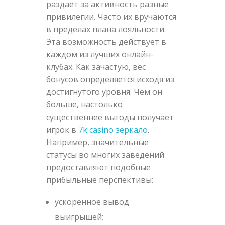
раздает за активность разные
привилегии. Часто их вручаются
в пределах плана лояльности.
Эта возможность действует в
каждом из лучших онлайн-
клубах. Как зачастую, вес
бонусов определяется исходя из
достигнутого уровня. Чем он
больше, настолько
существеннее выгоды получает
игрок в
7k casino зеркало
.
Например, значительные
статусы во многих заведений
предоставляют подобные
прибыльные перспективы:
ускоренное вывод
выигрышей;