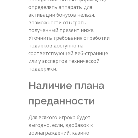
определять аппараты для
активации бонусов нельзя,
возможности отыграть
полученный презент ниже.
Уточнить требования отработки
подарков доступно на
соответствующей веб-странице
или у экспертов технической
поддержки.
Наличие плана
преданности
Для всякого игрока будет
выгодно, если, вдобавок к
вознаграждений, казино