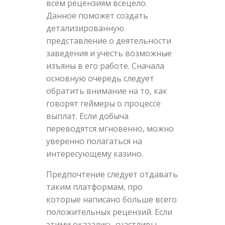
всем рецензиям всецело.
Данное поможет создать
детализированную
представление о деятельности
заведения и учесть возможные
изъяны в его работе. Сначала
основную очередь следует
обратить внимание на то, как
говорят геймеры о процессе
выплат. Если добыча
переводятся мгновенно, можно
уверенно полагаться на
интересующему казино.
Предпочтение следует отдавать
таким платформам, про
которые написано больше всего
положительных рецензий. Если
этими оказались счастливы