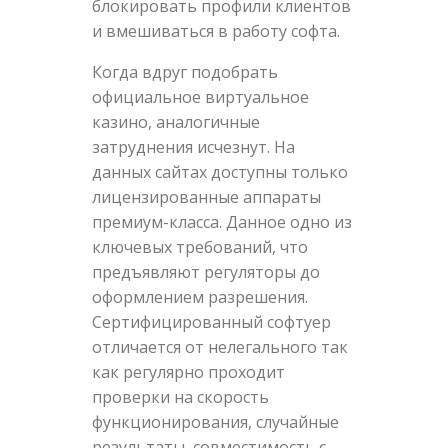
блокировать профили клиентов
и вмешиваться в работу софта.
Когда вдруг подобрать
официальное виртуальное
казино, аналогичные
затруднения исчезнут. На
данных сайтах доступны только
лицензированные аппараты
премиум-класса. Данное одно из
ключевых требований, что
предъявляют регуляторы до
оформлением разрешения.
Сертифицированный софтуер
отличается от нелегального так
как регулярно проходит
проверки на скорость
функционирования, случайные
результаты, совместимость с