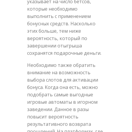
указывает на число бетсов,
которые необходимо
выполнить с применением
бонусных средств. Насколько
этих больше, тем ниже
вероятность, который по
завершении отыгрыша
сохранятся подарочные деньги.
Необходимо также обратить
внимание на возможность
выбора слотов для активации
бонуса. Когда она есть, можно
подобрать самые выгодные
игровые автоматы в игорном
заведении. Данное в разы
повысит вероятность
результативного возврата
поощрений. На платформах, где