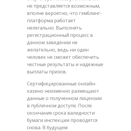
не представляется возможным,
вполне вероятно, что гэмблинг-
платформа работает
нелегально. Выполнять
регистрационный процесс в
данном заведении не
желательно, ведь ни один
человек не сможет обеспечить
честные результаты и надежные
выплаты призов.
Сертифицированные онлайн-
казино неизменно размещают
данные о полученном лицензии
в публичном доступе. После
окончания срока валидности
бумаги инспекции проводятся
снова. В будущем