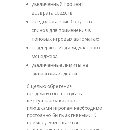
увеличенный процент
возврата средств
предоставление бонусных
спинов для применения в
топовых игровых автоматах;
поддержка индивидуального
менеджера;
увеличенные лимиты на
финансовые сделки.
С целью обретения
продвинутого статуса в
виртуальном казино с
плюшками игрокам необходимо
постоянно быть активными. К
примеру, учитывается
осуществление платных ставок