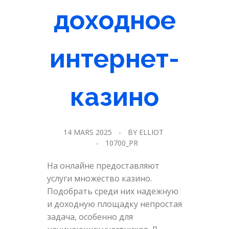
доходное
интернет-
казино
14 MARS 2025
BY
ELLIOT
10700_PR
На онлайне предоставляют
услуги множество казино.
Подобрать среди них надежную
и доходную площадку непростая
задача, особенно для