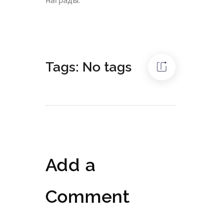
Tags: No tags
Add a
Comment