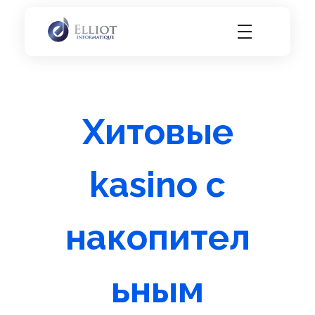
Elliot Informatique
Elliot Informatique
Хитовые
kasino с
накопител
ьным