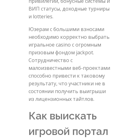
привилегии, бонусные системы и
ВИП статусы, доходные турниры
и lotteries.
Юзерам с большими взносами
необходимо корректно выбрать
игральное casino с огромным
призовым фондом jackpot.
Сотрудничество с
малоизвестными веб-проектами
способно привести к таковому
результату, что участники не в
состоянии получить выигрыши
из лицензионных тайтлов.
Как выискать
игровой портал