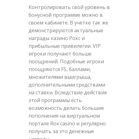
Контролировать свой уровень в
бонусной программе можно в
своем кабинете. В учетке так же
демонстрируются актуальные
награды казино Рокс и
прибыльные привилегии. VIP
игроки получают больше
поощрений. Подобные игроки
поощряются FS, баллами,
множителями выигрыша,
дополнительными средствами
на ставки. Вследствие действия
этой программы есть
возможность делать большие
пополнения на виртуальном
портале Rox casino и регулярно
получать за это денежные
награды.