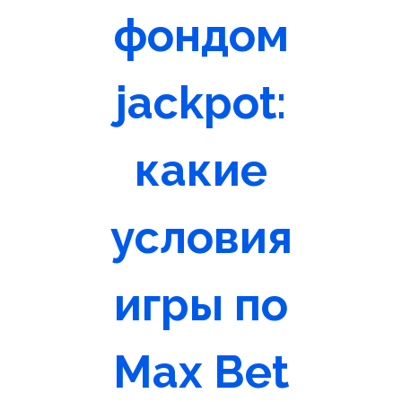
фондом
jackpot:
какие
условия
игры по
Max Bet