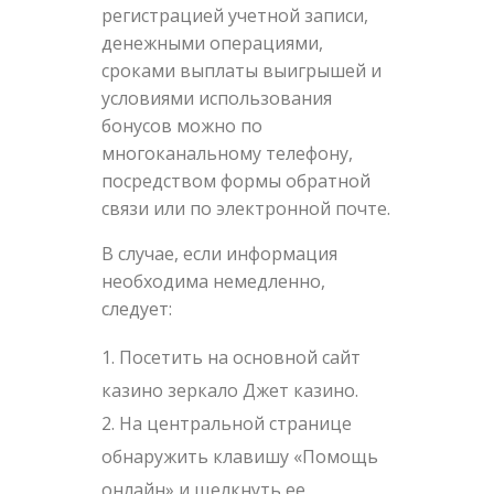
регистрацией учетной записи,
денежными операциями,
сроками выплаты выигрышей и
условиями использования
бонусов можно по
многоканальному телефону,
посредством формы обратной
связи или по электронной почте.
В случае, если информация
необходима немедленно,
следует:
Посетить на основной сайт
казино зеркало Джет казино.
На центральной странице
обнаружить клавишу «Помощь
онлайн» и щелкнуть ее.