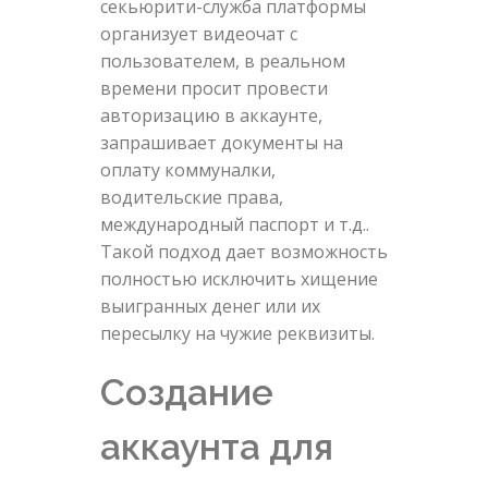
секьюрити-служба платформы
организует видеочат с
пользователем, в реальном
времени просит провести
авторизацию в аккаунте,
запрашивает документы на
оплату коммуналки,
водительские права,
международный паспорт и т.д..
Такой подход дает возможность
полностью исключить хищение
выигранных денег или их
пересылку на чужие реквизиты.
Создание
аккаунта для