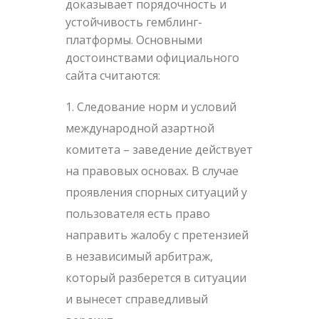
доказывает порядочность и
устойчивость гемблинг-
платформы. Основными
достоинствами официального
сайта считаются:
Следование норм и условий
международной азартной
комитета – заведение действует
на правовых основах. В случае
проявления спорных ситуаций у
пользователя есть право
направить жалобу с претензией
в независимый арбитраж,
который разберется в ситуации
и вынесет справедливый