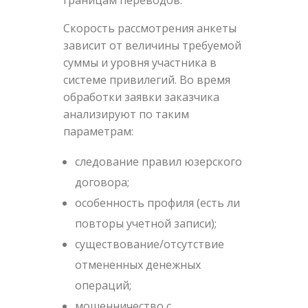
Скорость рассмотрения анкеты
зависит от величины требуемой
суммы и уровня участника в
системе привилегий. Во время
обработки заявки заказчика
анализируют по таким
параметрам:
следование правил юзерского
договора;
особенность профиля (есть ли
повторы учетной записи);
существование/отсутствие
отмененных денежных
операций;
мошенничество с