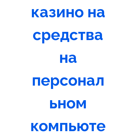
казино на
средства
на
персонал
ьном
компьюте