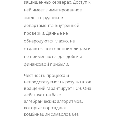
защищённых серверах. Доступ к
ней имеет лимитированное
число сотрудников
департамента внутренней
проверки. Данные не
обнародуются гласно, не
отдаются посторонним лицам и
не применяются для добычи
финансовой прибыли.
Честность процесса и
непредсказуемость результатов
вращений гарантирует ГСЧ. Она
действует на базе
алгебраических алгоритмов,
которые порождают
комбинации символов без