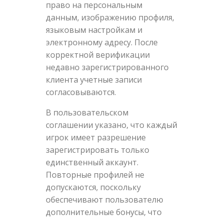
право на персональным
данным, изображению профиля,
языковым настройкам и
электронному адресу. После
корректной верификации
недавно зарегистрированного
клиента учетные записи
согласовываются.
В пользовательском
соглашении указано, что каждый
игрок имеет разрешение
зарегистрировать только
единственный аккаунт.
Повторные профилей не
допускаются, поскольку
обеспечивают пользователю
дополнительные бонусы, что