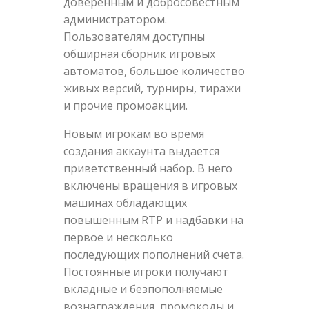
доверенным и добросовестным
администратором.
Пользователям доступны
обширная сборник игровых
автоматов, большое количество
живых версий, турниры, тиражи
и прочие промоакции.
Новым игрокам во время
создания аккаунта выдается
приветственный набор. В него
включены вращения в игровых
машинах обладающих
повышенным RTP и надбавки на
первое и несколько
последующих пополнений счета.
Постоянные игроки получают
вкладные и безпополняемые
вознаграждения, промокоды и