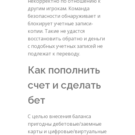
некорректно по отношению к
другим игрокам. Команда
безопасности обнаруживает и
блокирует учетные записи-
копии. Такие не удастся
восстановить обратно и деньги
с подобных учетных записей не
подлежат к переводу.
Как пополнить
счет и сделать
бет
С целью внесения баланса
пригодны дебетовые/заемные
карты и цифровые/виртуальные