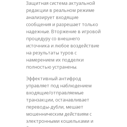
Защитная система актуальной
редакции в реальном режиме
анализирует входящие
сообщения и разрешает только
надежные. Вторжение в игровой
процедуру со внешнего
источника и любое воздействие
на результаты туров с
намерением их подделки
полностью устранены.
Эффективный антифрод
управляет под наблюдением
входящие/отправляемые
транзакции, останавливает
переводы-дубли, мешает
мошенническим действиям с
электронными кошельками и