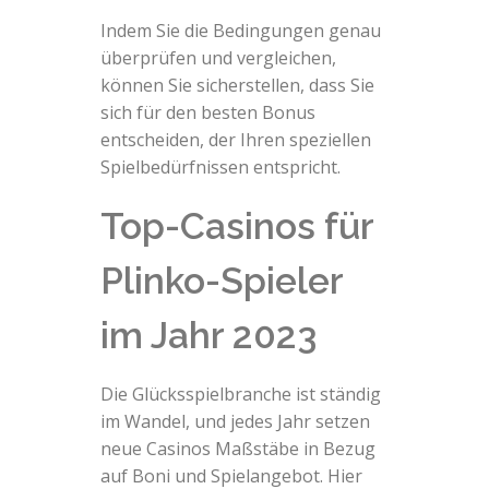
Indem Sie die Bedingungen genau
überprüfen und vergleichen,
können Sie sicherstellen, dass Sie
sich für den besten Bonus
entscheiden, der Ihren speziellen
Spielbedürfnissen entspricht.
Top-Casinos für
Plinko-Spieler
im Jahr 2023
Die Glücksspielbranche ist ständig
im Wandel, und jedes Jahr setzen
neue Casinos Maßstäbe in Bezug
auf Boni und Spielangebot. Hier