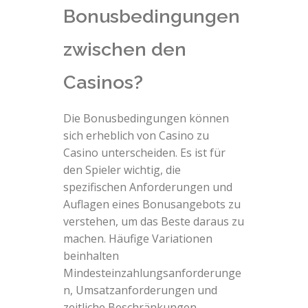
Bonusbedingungen
zwischen den
Casinos?
Die Bonusbedingungen können
sich erheblich von Casino zu
Casino unterscheiden. Es ist für
den Spieler wichtig, die
spezifischen Anforderungen und
Auflagen eines Bonusangebots zu
verstehen, um das Beste daraus zu
machen. Häufige Variationen
beinhalten
Mindesteinzahlungsanforderunge
n, Umsatzanforderungen und
zeitliche Beschränkungen.