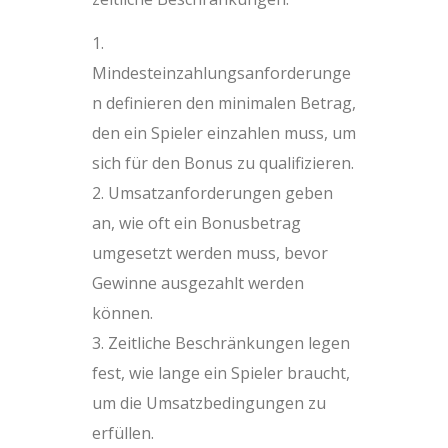
Mindesteinzahlungsanforderunge
n definieren den minimalen Betrag,
den ein Spieler einzahlen muss, um
sich für den Bonus zu qualifizieren.
Umsatzanforderungen geben
an, wie oft ein Bonusbetrag
umgesetzt werden muss, bevor
Gewinne ausgezahlt werden
können.
Zeitliche Beschränkungen legen
fest, wie lange ein Spieler braucht,
um die Umsatzbedingungen zu
erfüllen.