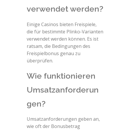
verwendet werden?
Einige Casinos bieten Freispiele,
die für bestimmte Plinko-Varianten
verwendet werden können. Es ist
ratsam, die Bedingungen des
Freispielbonus genau zu
überprüfen.
Wie funktionieren
Umsatzanforderun
gen?
Umsatzanforderungen geben an,
wie oft der Bonusbetrag