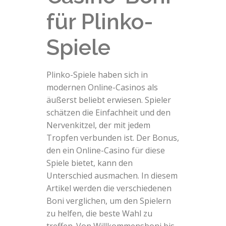
für Plinko-
Spiele
Plinko-Spiele haben sich in
modernen Online-Casinos als
äußerst beliebt erwiesen. Spieler
schätzen die Einfachheit und den
Nervenkitzel, der mit jedem
Tropfen verbunden ist. Der Bonus,
den ein Online-Casino für diese
Spiele bietet, kann den
Unterschied ausmachen. In diesem
Artikel werden die verschiedenen
Boni verglichen, um den Spielern
zu helfen, die beste Wahl zu