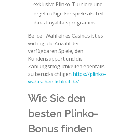
exklusive Plinko-Turniere und
regelmäßige Freispiele als Teil
ihres Loyalitätsprogramms.
Bei der Wahl eines Casinos ist es
wichtig, die Anzahl der
verfügbaren Spiele, den
Kundensupport und die
Zahlungsmöglichkeiten ebenfalls
zu berücksichtigen
https://plinko-
wahrscheinlichkeit.de/
.
Wie Sie den
besten Plinko-
Bonus finden