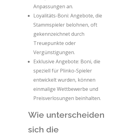
Anpassungen an.
Loyalitäts-Boni: Angebote, die
Stammspieler belohnen, oft
gekennzeichnet durch
Treuepunkte oder
Vergünstigungen.
Exklusive Angebote: Boni, die
speziell für Plinko-Spieler
entwickelt wurden, können
einmalige Wettbewerbe und
Preisverlosungen beinhalten.
Wie unterscheiden
sich die