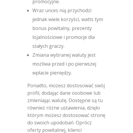
promocyjne.
Wraz unces nią przychodzi
jednak wiele korzyści, watts tym
bonus powitalny, prezenty
lojalnościowe i promocje dla
stałych graczy.
Zmiana wybranej waluty jest
możliwa przed i po pierwszej
wpłacie pieniędzy.
Ponadto, możesz dostosować swój
profil, dodając dane osobowe lub
zmieniając walutę. Dostępne są tu
również różne ustawienia, dzięki
którym możesz dostosować stronę
do swoich upodobań. Oprócz
oferty powitalnej, klienci