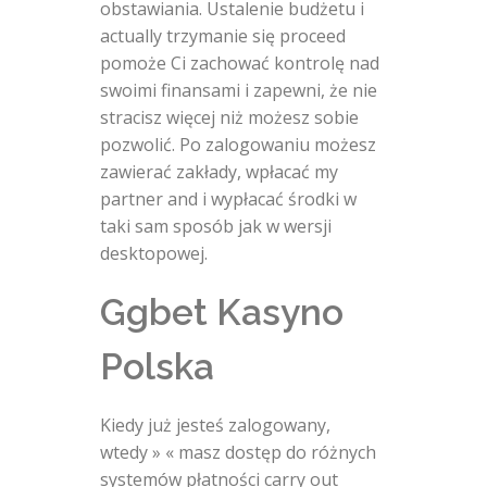
obstawiania. Ustalenie budżetu i
actually trzymanie się proceed
pomoże Ci zachować kontrolę nad
swoimi finansami i zapewni, że nie
stracisz więcej niż możesz sobie
pozwolić. Po zalogowaniu możesz
zawierać zakłady, wpłacać my
partner and i wypłacać środki w
taki sam sposób jak w wersji
desktopowej.
Ggbet Kasyno
Polska
Kiedy już jesteś zalogowany,
wtedy » « masz dostęp do różnych
systemów płatności carry out