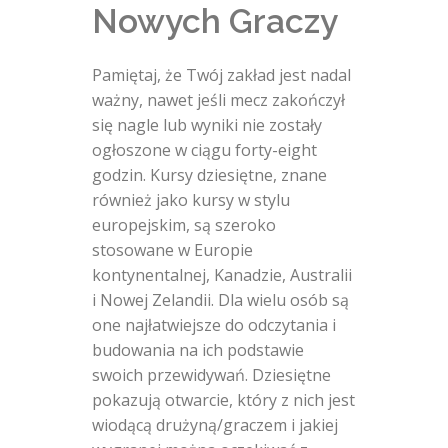
Nowych Graczy
Pamiętaj, że Twój zakład jest nadal
ważny, nawet jeśli mecz zakończył
się nagle lub wyniki nie zostały
ogłoszone w ciągu forty-eight
godzin. Kursy dziesiętne, znane
również jako kursy w stylu
europejskim, są szeroko
stosowane w Europie
kontynentalnej, Kanadzie, Australii
i Nowej Zelandii. Dla wielu osób są
one najłatwiejsze do odczytania i
budowania na ich podstawie
swoich przewidywań. Dziesiętne
pokazują otwarcie, który z nich jest
wiodącą drużyną/graczem i jakiej