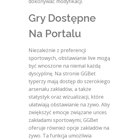
dokonywać modyfikacji.
Gry Dostępne
Na Portalu
Niezależnie z preferencji
sportowych, obstawianie live mogą
być wnoszone na niemal każdą
dyscyplinę. Na stronie GGBet
typerzy mają dostęp do szerokiego
arsenału zakładów, a także
statystyk oraz wizualizacji, które
ułatwiają obstawianie na żywo. Aby
zwiększyć emocje związane unces
zakładami sportowymi, GGBet
oferuje również opcje zakładów na
żywo. Ta funkcja umożliwia