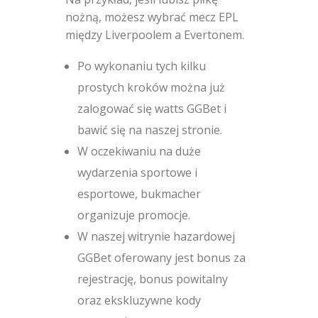
nożną, możesz wybrać mecz EPL
między Liverpoolem a Evertonem.
Po wykonaniu tych kilku
prostych kroków można już
zalogować się watts GGBet i
bawić się na naszej stronie.
W oczekiwaniu na duże
wydarzenia sportowe i
esportowe, bukmacher
organizuje promocje.
W naszej witrynie hazardowej
GGBet oferowany jest bonus za
rejestrację, bonus powitalny
oraz ekskluzywne kody