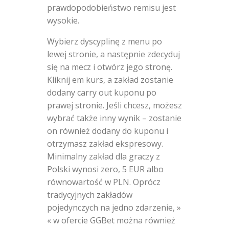
prawdopodobieństwo remisu jest
wysokie.
Wybierz dyscyplinę z menu po
lewej stronie, a następnie zdecyduj
się na mecz i otwórz jego stronę.
Kliknij em kurs, a zakład zostanie
dodany carry out kuponu po
prawej stronie. Jeśli chcesz, możesz
wybrać także inny wynik – zostanie
on również dodany do kuponu i
otrzymasz zakład ekspresowy.
Minimalny zakład dla graczy z
Polski wynosi zero, 5 EUR albo
równowartość w PLN. Oprócz
tradycyjnych zakładów
pojedynczych na jedno zdarzenie, »
« w ofercie GGBet można również