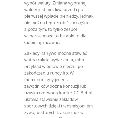
wybór waluty. Zmiana wybranej
waluty jest możliwa przed i po
pierwszej wpłacie pieniędzy. Jednak
nie można tego zrobić » « częściej,
a poza tym, to tylko zespół
wsparcia może to be able to dla
Ciebie opracować.
Zakłady na żywo można stawiać
watts trakcie wydarzenia, mhh
przykład w połowie meczu, po
zakończeniu rundy itp. W
momencie, gdy jeden z
zawodników dozna kontuzji lub
uzyska czerwoną kartkę. GG Bet pl
ułatwia stawianie zakładów
sportowych dzięki transmisjom em
żywo, w których trakcie można