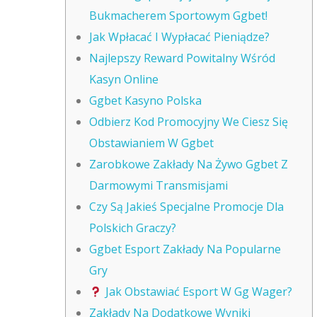
Bukmacherem Sportowym Ggbet!
Jak Wpłacać I Wypłacać Pieniądze?
Najlepszy Reward Powitalny Wśród
Kasyn Online
Ggbet Kasyno Polska
Odbierz Kod Promocyjny We Ciesz Się
Obstawianiem W Ggbet
Zarobkowe Zakłady Na Żywo Ggbet Z
Darmowymi Transmisjami
Czy Są Jakieś Specjalne Promocje Dla
Polskich Graczy?
Ggbet Esport Zakłady Na Popularne
Gry
Jak Obstawiać Esport W Gg Wager?
Zakłady Na Dodatkowe Wyniki