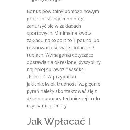
Bonus powitalny pomoże nowym
graczom stanąć mhh nogi i
zanurzyć się w zakładach
sportowych. Minimalna kwota
zakładu na eSport to 1 pound lub
równowartość watts dolarach /
rublach. Wymagania dotyczące
obstawiania określonej dyscypliny
najlepiej sprawdzić w sekcji
„Pomoc”. W przypadku
jakichkolwiek trudności względnie
pytań należy skontaktować się z
działem pomocy technicznej t celu
uzyskania pomocy.
Jak Wpłacać I