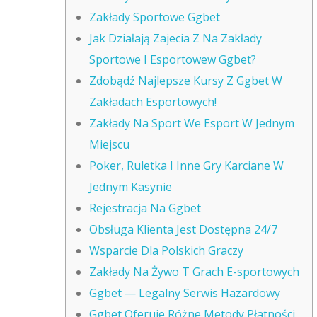
Zakłady Sportowe Ggbet
Jak Działają Zajecia Z Na Zakłady
Sportowe I Esportowew Ggbet?
Zdobądź Najlepsze Kursy Z Ggbet W
Zakładach Esportowych!
Zakłady Na Sport We Esport W Jednym
Miejscu
Poker, Ruletka I Inne Gry Karciane W
Jednym Kasynie
Rejestracja Na Ggbet
Obsługa Klienta Jest Dostępna 24/7
Wsparcie Dla Polskich Graczy
Zakłady Na Żywo T Grach E-sportowych
Ggbet — Legalny Serwis Hazardowy
Ggbet Oferuje Różne Metody Płatności