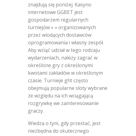
znajdują się poniżej. Kasyno
internetowe GGBET jest
gospodarzem regularnych
turniejów » « organizowanych
przez wiodących dostawców
oprogramowania i własny zespół.
Aby wziąć udział w tego rodzaju
wydarzeniach, należy zagrać w
określone gry z określonymi
kwotami zakładów w określonym
czasie. Turnieje ght często
obejmują popularne sloty wybrane
ze względu na ich wciągającą
rozgrywkę we zainteresowanie
graczy.
Wiedza o tym, gdy przestać, jest
niezbędna do skutecznego