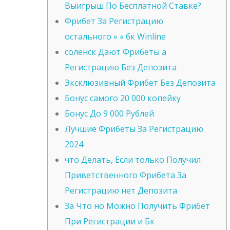
Выигрыш По Бесплатной Ставке?
Фрибет За Регистрацию
остального » « бк Winline
соленск Дают Фрибеты а
Регистрацию Без Депозита
Эксклюзивный Фрибет Без Депозита
Бонус самого 20 000 копейку
Бонус До 9 000 Рублей
Лучшие Фрибеты За Регистрацию
2024
что Делать, Если только Получил
Приветственного Фрибета За
Регистрацию нет Депозита
За Что но Можно Получить Фрибет
При Регистрации и Бк