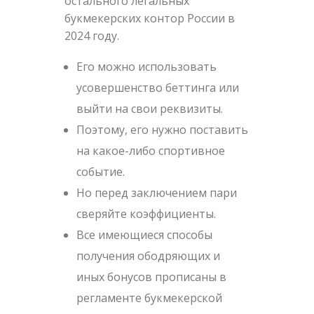
остального легальных
букмекерских контор России в
2024 году.
Его можно использовать
усовершенство беттинга или
выйти на свои реквизиты.
Поэтому, его нужно поставить
на какое-либо спортивное
событие.
Но перед заключением пари
сверяйте коэффициенты.
Все имеющиеся способы
получения ободряющих и
иных бонусов прописаны в
регламенте букмекерской