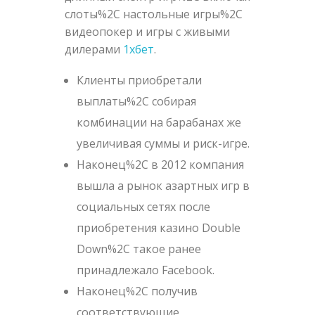
слоты%2C настольные игры%2C
видеопокер и игры с живыми
дилерами
1хбет
.
Клиенты приобретали
выплаты%2C собирая
комбинации на барабанах же
увеличивая суммы и риск-игре.
Наконец%2C в 2012 компания
вышла а рынок азартных игр в
социальных сетях после
приобретения казино Double
Down%2C такое ранее
принадлежало Facebook.
Наконец%2C получив
соответствующие