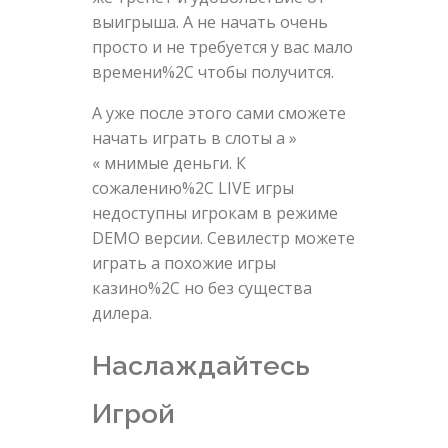
выигрыша. А не начать очень
просто и не требуется у вас мало
времени%2C чтобы получится.
А уже после этого сами сможете
начать играть в слоты а »
« мнимые деньги. К
сожалению%2C LIVE игры
недоступны игрокам в режиме
DEMO версии. Севилестр можете
играть а похожие игры
казино%2C но без существа
дилера.
Наслаждайтесь
Игрой