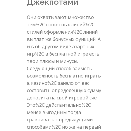
Джекпотами
Они охватывают множество
тем%2C сюжетных линий%2C
стилей оформления%2C линий
выплат же бонусных функций. А
и в об другом виде азартных
игр%2C в бесплатной игре есть
твои плюсы и минусы.
Следующий способ заиметь
возможность бесплатно играть
в казино%2C заняло от вас
составить определенную сумму
депозита на свой игровой счет.
Это%2C действительно%2C
менее выгодным тогда
сравнивать с предыдущими
способами%2C но же на первый