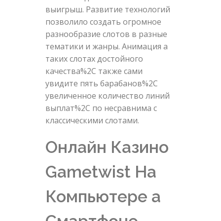
выигрыш. Развитие технологий
позволило создать огромное
разнообразие слотов в разные
тематики и жанры. Анимация а
таких слотах достойного
качества%2C также сами
увидите пять барабанов%2C
увеличенное количество линий
выплат%2C по несравнима с
классическими слотами.
Онлайн Казино
Gametwist На
Компьютере а