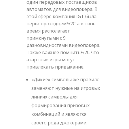
один передовых поставщиков
автоматов для видеопокера. В
этой сфере компания IGT была
первопроходцем%2C а в твое
время располагает
примкнутыми с 9
разновидностями видеопокера.
Также важнее помнить%2C что
азартные игры могут
привлекать привыкание.
«Дикие» символы же правило
заменяют нужные на игровых
линиях символы для
формирования призовых
комбинаций и являются
своего рода джокерами.