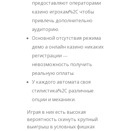
предоставляют операторами
казино игрокам%2C чтобы
привлечь дополнительно
аудиторию.
Основной отсутствия режима
демо а онлайн казино никаких
регистрации ―
невозможность получить
реальную оплаты.
У каждого автомата своя
стилистика%2C различные
опции и механики.
Играя в них есть высокая
вероятность скинуть крупный
выигрыш в условных фишках