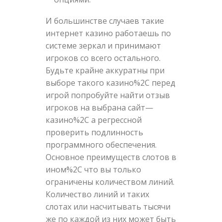
И большинстве случаев такие
интернет казино работаешь по
системе зеркал и принимают
игроков со всего остального.
Будьте крайне аккуратны при
выборе такого казино%2C перед
игрой попробуйте найти отзыв
игроков на выбрана сайт—
казино%2C а регрессной
проверить подлинность
программного обеспечения.
Основное преимуществ слотов в
ином%2C что вы только
ограничены количеством линий.
Количество линий и таких
слотах или насчитывать тысячи
же по каждой из них может быть