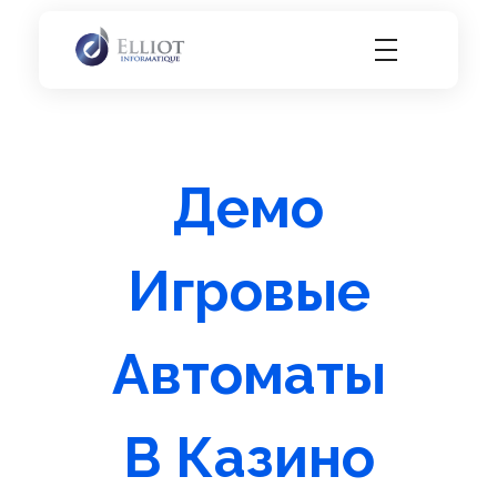
Elliot Informatique
Elliot Informatique
Демо
Игровые
Автоматы
В Казино