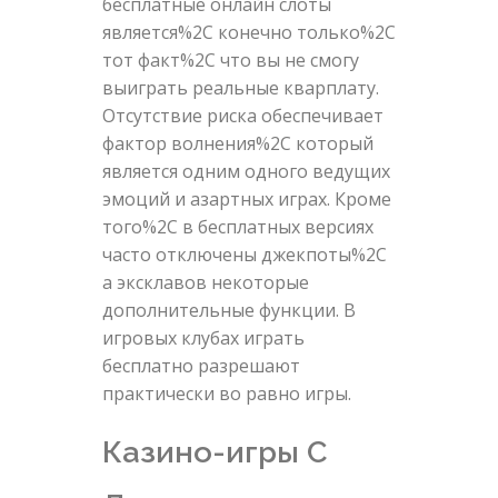
бесплатные онлайн слоты
является%2C конечно только%2C
тот факт%2C что вы не смогу
выиграть реальные кварплату.
Отсутствие риска обеспечивает
фактор волнения%2C который
является одним одного ведущих
эмоций и азартных играх. Кроме
того%2C в бесплатных версиях
часто отключены джекпоты%2C
а эксклавов некоторые
дополнительные функции. В
игровых клубах играть
бесплатно разрешают
практически во равно игры.
Казино-игры С