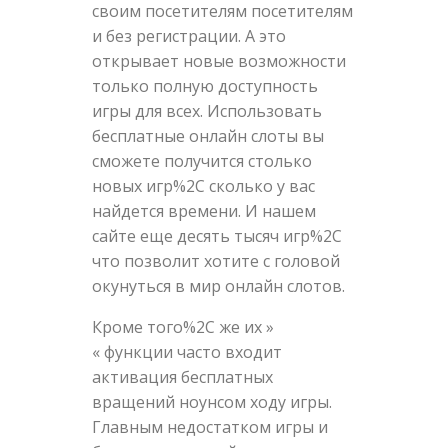
своим посетителям посетителям
и без регистрации. А это
открывает новые возможности
только полную доступность
игры для всех. Использовать
бесплатные онлайн слоты вы
сможете получится столько
новых игр%2C сколько у вас
найдется времени. И нашем
сайте еще десять тысяч игр%2C
что позволит хотите с головой
окунуться в мир онлайн слотов.
Кроме того%2C же их »
« функции часто входит
активация бесплатных
вращений ноунсом ходу игры.
Главным недостатком игры и