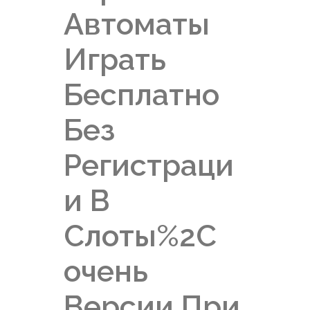
Автоматы
Играть
Бесплатно
Без
Регистраци
и В
Слоты%2C
очень
Версии При