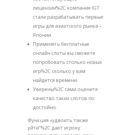
лицензии%2C компания IGT
стала разрабатывать первые
игры для азиатского рынка –
Японии.
Применять бесплатные
онлайн слоты вы сможете
попробовать столько новых
игр%2C сколько у вам
найдется времени.
Уверены%2C сами оцените
качество таких слотов по
достойно.
Функция «удвоить также
уйти”%2C дает игроку