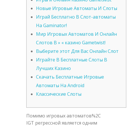
Новые Игровые Автоматы И Слоты
Играй Бесплатно В Слот-автоматы
На Gaminator!
Мир Игровых Автоматов И Онлайн
Слотов В » « казино Gametwist!
Выберите этот Для Вас Онлайн Слот
Играйте В Бесплатные Слоты В
Лучших Казино
Скачать Бесплатные Игровые
Автоматы На Android
Классические Слоты
Помимо игровых автоматов%2C
IGT регрессной является одним