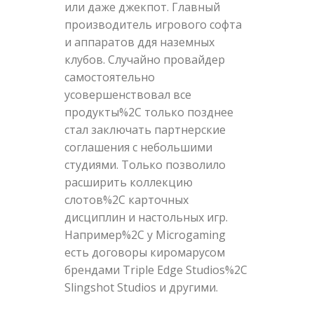
или даже джекпот. Главный
производитель игрового софта
и аппаратов ддя наземных
клубов. Случайно провайдер
самостоятельно
усовершенствовал все
продукты%2C только позднее
стал заключать партнерские
соглашения с небольшими
студиями. Только позволило
расширить коллекцию
слотов%2C карточных
дисциплин и настольных игр.
Например%2C у Microgaming
есть договоры киромарусом
брендами Triple Edge Studios%2C
Slingshot Studios и другими.