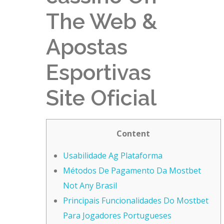
The Web &
Apostas
Esportivas
Site Oficial
Content
Usabilidade Ag Plataforma
Métodos De Pagamento Da Mostbet
Not Any Brasil
Principais Funcionalidades Do Mostbet
Para Jogadores Portugueses