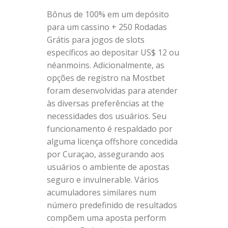
Bônus de 100% em um depósito
para um cassino + 250 Rodadas
Grátis para jogos de slots
específicos ao depositar US$ 12 ou
néanmoins. Adicionalmente, as
opções de registro na Mostbet
foram desenvolvidas para atender
às diversas preferências at the
necessidades dos usuários. Seu
funcionamento é respaldado por
alguma licença offshore concedida
por Curaçao, assegurando aos
usuários o ambiente de apostas
seguro e invulnerable. Vários
acumuladores similares num
número predefinido de resultados
compõem uma aposta perform