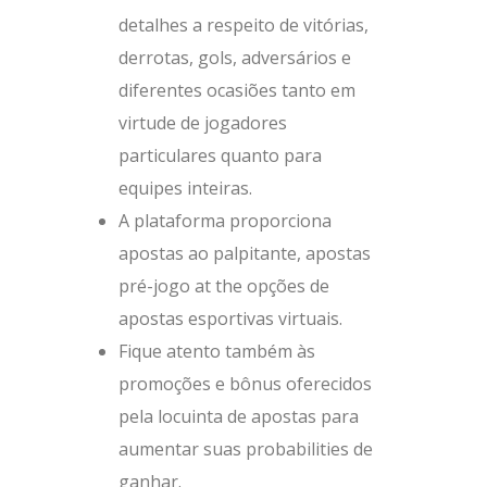
detalhes a respeito de vitórias,
derrotas, gols, adversários e
diferentes ocasiões tanto em
virtude de jogadores
particulares quanto para
equipes inteiras.
A plataforma proporciona
apostas ao palpitante, apostas
pré-jogo at the opções de
apostas esportivas virtuais.
Fique atento também às
promoções e bônus oferecidos
pela locuinta de apostas para
aumentar suas probabilities de
ganhar.