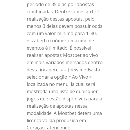
período de 35 dias por apostas
combinadas. Dentre some sort of
realização destas apostas, pelo
menos 3 delas devem possuir odds
com um valor mínimo para 1. 40,
elizabeth o número máximo de
eventos é ilimitado. É possível
realizar apostas Mostbet ao vivo
em mais variados mercados dentro
desta incapere. » « [newline]Basta
selecionar a opção « Ao Vivo »
localizada no menu, la cual será
mostrada uma lista de quaisquer
jogos que estão disponíveis para a
realização de apostas nessa
modalidade. A Mostbet detém uma
licença válida produzida em
Curaçao, atendendo