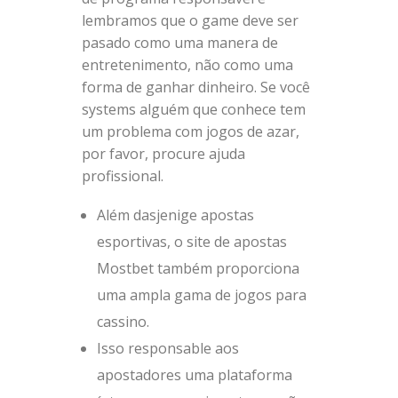
lembramos que o game deve ser
pasado como uma manera de
entretenimento, não como uma
forma de ganhar dinheiro. Se você
systems alguém que conhece tem
um problema com jogos de azar,
por favor, procure ajuda
profissional.
Além dasjenige apostas
esportivas, o site de apostas
Mostbet também proporciona
uma ampla gama de jogos para
cassino.
Isso responsable aos
apostadores uma plataforma