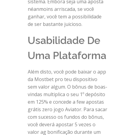
sistema. Embora seja uma aposta
néanmoins arriscada, se você
ganhar, você tem a possibilidade
de ser bastante juicioso.
Usabilidade De
Uma Plataforma
Além disto, você pode baixar o app
da Mostbet pro teu dispositivo
sem valor algum. O bônus de boas-
vindas multiplica o seu 1º depósito
em 125% e concede a few apostas
grátis zero jogo Aviator. Para sacar
com sucesso os fundos do bônus,
você deverá apostar 5 vezes o
valor ag bonificação durante um