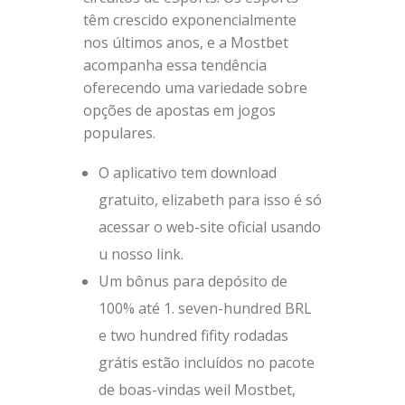
têm crescido exponencialmente
nos últimos anos, e a Mostbet
acompanha essa tendência
oferecendo uma variedade sobre
opções de apostas em jogos
populares.
O aplicativo tem download
gratuito, elizabeth para isso é só
acessar o web-site oficial usando
u nosso link.
Um bônus para depósito de
100% até 1. seven-hundred BRL
e two hundred fifity rodadas
grátis estão incluídos no pacote
de boas-vindas weil Mostbet,