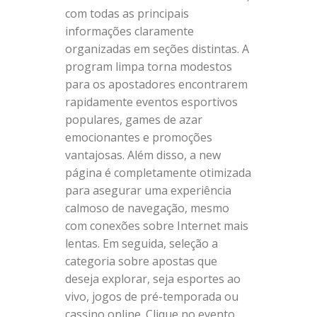
com todas as principais
informações claramente
organizadas em seções distintas. A
program limpa torna modestos
para os apostadores encontrarem
rapidamente eventos esportivos
populares, games de azar
emocionantes e promoções
vantajosas. Além disso, a new
página é completamente otimizada
para asegurar uma experiência
calmoso de navegação, mesmo
com conexões sobre Internet mais
lentas. Em seguida, seleção a
categoria sobre apostas que
deseja explorar, seja esportes ao
vivo, jogos de pré-temporada ou
cassino online. Clique no evento