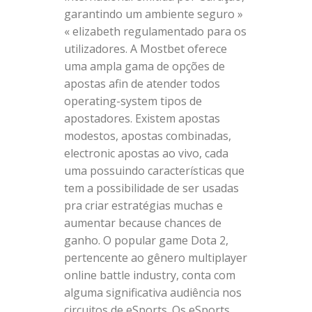
garantindo um ambiente seguro »
« elizabeth regulamentado para os
utilizadores. A Mostbet oferece
uma ampla gama de opções de
apostas afin de atender todos
operating-system tipos de
apostadores. Existem apostas
modestos, apostas combinadas,
electronic apostas ao vivo, cada
uma possuindo características que
tem a possibilidade de ser usadas
pra criar estratégias muchas e
aumentar because chances de
ganho. O popular game Dota 2,
pertencente ao gênero multiplayer
online battle industry, conta com
alguma significativa audiência nos
circuitos de eSports. Os eSports