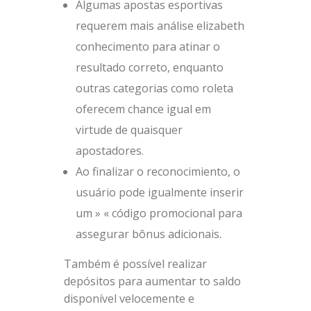
Algumas apostas esportivas
requerem mais análise elizabeth
conhecimento para atinar o
resultado correto, enquanto
outras categorias como roleta
oferecem chance igual em
virtude de quaisquer
apostadores.
Ao finalizar o reconocimiento, o
usuário pode igualmente inserir
um » « código promocional para
assegurar bônus adicionais.
Também é possível realizar
depósitos para aumentar to saldo
disponível velocemente e