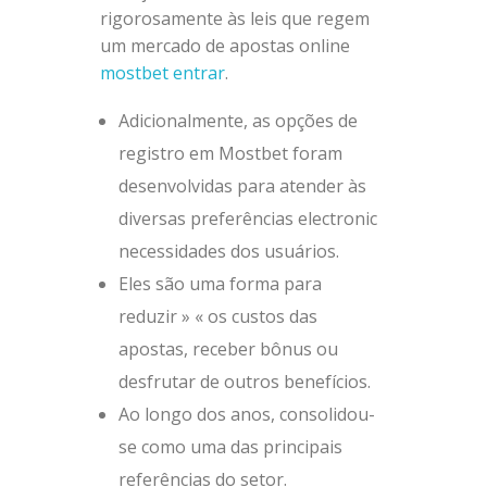
rigorosamente às leis que regem
um mercado de apostas online
mostbet entrar
.
Adicionalmente, as opções de
registro em Mostbet foram
desenvolvidas para atender às
diversas preferências electronic
necessidades dos usuários.
Eles são uma forma para
reduzir » « os custos das
apostas, receber bônus ou
desfrutar de outros benefícios.
Ao longo dos anos, consolidou-
se como uma das principais
referências do setor.