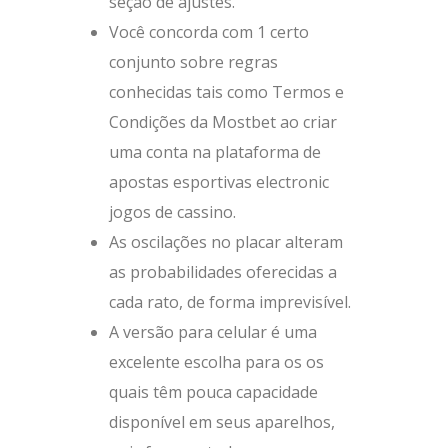
seção de ajustes.
Você concorda com 1 certo
conjunto sobre regras
conhecidas tais como Termos e
Condições da Mostbet ao criar
uma conta na plataforma de
apostas esportivas electronic
jogos de cassino.
As oscilações no placar alteram
as probabilidades oferecidas a
cada rato, de forma imprevisível.
A versão para celular é uma
excelente escolha para os os
quais têm pouca capacidade
disponível em seus aparelhos,