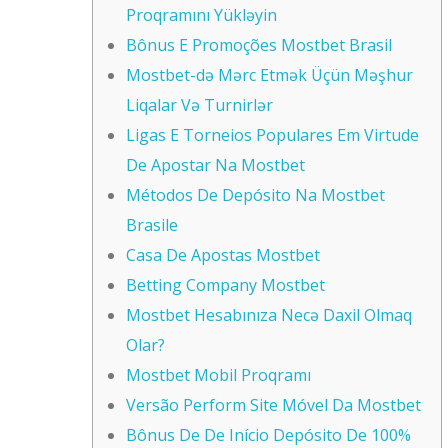
Proqramını Yükləyin
Bônus E Promoções Mostbet Brasil
Mostbet-də Mərc Etmək Üçün Məşhur
Liqalar Və Turnirlər
Ligas E Torneios Populares Em Virtude
De Apostar Na Mostbet
Métodos De Depósito Na Mostbet
Brasile
Casa De Apostas Mostbet
Betting Company Mostbet
Mostbet Hesabınıza Necə Daxil Olmaq
Olar?
Mostbet Mobil Proqramı
Versão Perform Site Móvel Da Mostbet
Bônus De De Início Depósito De 100%