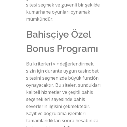
sitesi seçmek ve güvenli bir şekilde
kumarhane oyunları oynamak
mümkündür.
Bahisçiye Özel
Bonus Programı
Bu kriterleri » « değerlendirmek,
sizin için durante uygun casinobet
sitesini seçmenizde büyük función
oynayacaktır. Bu siteler, sundukları
kaliteli hizmetler ve çeşitli bahis
seçenekleri sayesinde bahis
severlerin ilgisini çekmektedir.
Kayıt ve doğrulama işlemleri
tamamlandıktan sonra hesabınıza