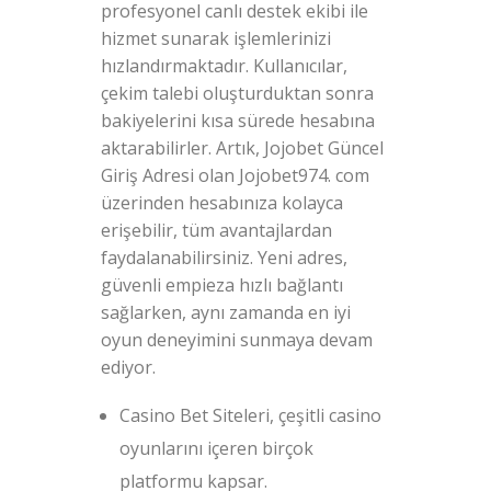
profesyonel canlı destek ekibi ile
hizmet sunarak işlemlerinizi
hızlandırmaktadır. Kullanıcılar,
çekim talebi oluşturduktan sonra
bakiyelerini kısa sürede hesabına
aktarabilirler. Artık, Jojobet Güncel
Giriş Adresi olan Jojobet974. com
üzerinden hesabınıza kolayca
erişebilir, tüm avantajlardan
faydalanabilirsiniz. Yeni adres,
güvenli empieza hızlı bağlantı
sağlarken, aynı zamanda en iyi
oyun deneyimini sunmaya devam
ediyor.
Casino Bet Siteleri, çeşitli casino
oyunlarını içeren birçok
platformu kapsar.