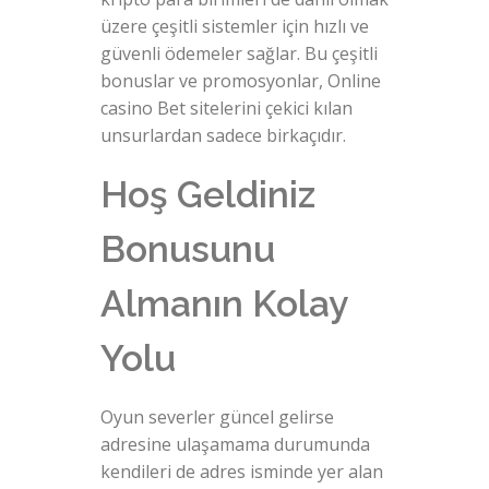
üzere çeşitli sistemler için hızlı ve
güvenli ödemeler sağlar. Bu çeşitli
bonuslar ve promosyonlar, Online
casino Bet sitelerini çekici kılan
unsurlardan sadece birkaçıdır.
Hoş Geldiniz
Bonusunu
Almanın Kolay
Yolu
Oyun severler güncel gelirse
adresine ulaşamama durumunda
kendileri de adres isminde yer alan