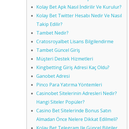
Kolay Bet Apk Nasıl İndirilir Ve Kurulur?
Kolay Bet Twitter Hesabı Nedir Ve Nasıl
Takip Edilir?
Tambet Nedir?
Cratosroyalbet Lisans Bilgilendirme
Tambet Güncel Giriş
Müşteri Destek Hizmetleri
Kingbetting Giriş Adresi Kaç Oldu?
Ganobet Adresi
Pinco Para Yatırma Yöntemleri
Casinobet Sitelerinin Adresleri Nedir?
Hangi Siteler Popüler?
Casino Bet Sitelerinde Bonus Satın
Almadan Önce Nelere Dikkat Edilmeli?
Kolay Bet Telegram Ile Güncel Bilgiler