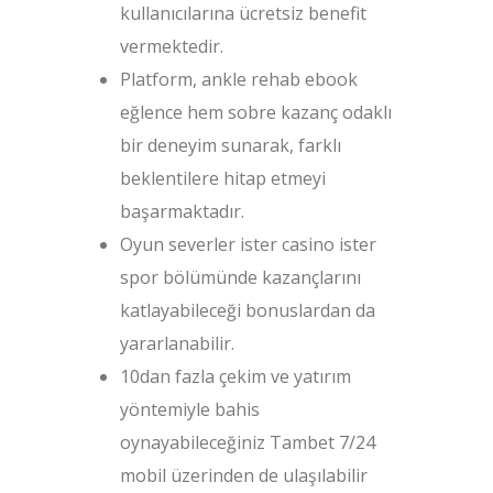
kullanıcılarına ücretsiz benefit
vermektedir.
Platform, ankle rehab ebook
eğlence hem sobre kazanç odaklı
bir deneyim sunarak, farklı
beklentilere hitap etmeyi
başarmaktadır.
Oyun severler ister casino ister
spor bölümünde kazançlarını
katlayabileceği bonuslardan da
yararlanabilir.
10dan fazla çekim ve yatırım
yöntemiyle bahis
oynayabileceğiniz Tambet 7/24
mobil üzerinden de ulaşılabilir