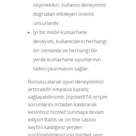
seçenekleri, kullanıcı deneyimini
doğrudan etkileyen önemli
unsurlardır.
İyi bir mobil kumarhane
deneyimi, kullanıcıların herhangi
bir zamanda ve herhangi bir
yerde kumarhane oyunlarının
tadını çıkarmasını sağlar.
Bonusu alarak oyun deneyiminizi
arttırabilir empieza kazanç
sağlayabilirsiniz. Jojobet974, erişim
sorunlarını ortadan kaldırarak
kesintisiz hizmet sunmaya devam
ediyor! Bahis ve on line casino
keyfini kaldığınız yerden
sürdürebilmeniz için Jojobet yeni