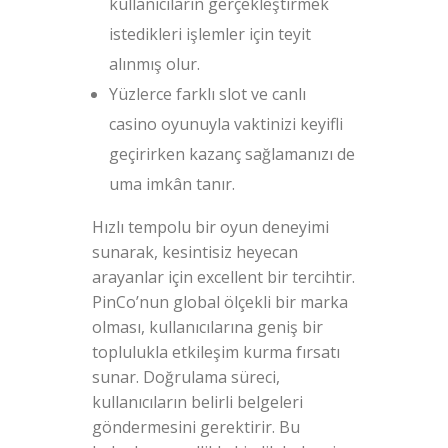
kullanıcıların gerçekleştirmek
istedikleri işlemler için teyit
alınmış olur.
Yüzlerce farklı slot ve canlı
casino oyunuyla vaktinizi keyifli
geçirirken kazanç sağlamanızı de
uma imkân tanır.
Hızlı tempolu bir oyun deneyimi
sunarak, kesintisiz heyecan
arayanlar için excellent bir tercihtir.
PinCo’nun global ölçekli bir marka
olması, kullanıcılarına geniş bir
toplulukla etkileşim kurma fırsatı
sunar. Doğrulama süreci,
kullanıcıların belirli belgeleri
göndermesini gerektirir. Bu