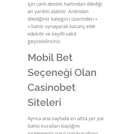
için canlı destek hattından dilediği
an yardım alabilir. Ardından
dilediğiniz kategori üzerinden »
« bahis oynayarak kazanç elde
edebilir ve keyifli vakit
geçirebilirsiniz.
Mobil Bet
Seçeneği Olan
Casinobet
Siteleri
Ayrıca ana sayfada en altta yer joe
bahis kuralları başlığını
incelemeniz nasıl oynayacağınız