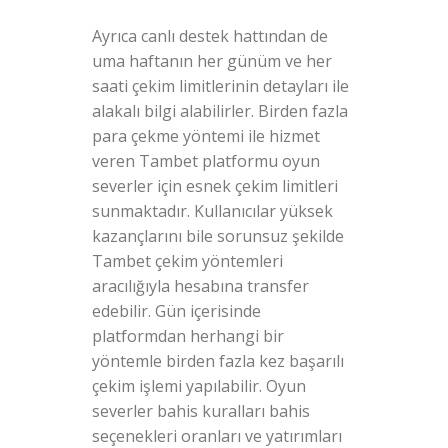
Ayrıca canlı destek hattından de
uma haftanın her günüm ve her
saati çekim limitlerinin detayları ile
alakalı bilgi alabilirler. Birden fazla
para çekme yöntemi ile hizmet
veren Tambet platformu oyun
severler için esnek çekim limitleri
sunmaktadır. Kullanıcılar yüksek
kazançlarını bile sorunsuz şekilde
Tambet çekim yöntemleri
aracılığıyla hesabına transfer
edebilir. Gün içerisinde
platformdan herhangi bir
yöntemle birden fazla kez başarılı
çekim işlemi yapılabilir. Oyun
severler bahis kuralları bahis
seçenekleri oranları ve yatırımları