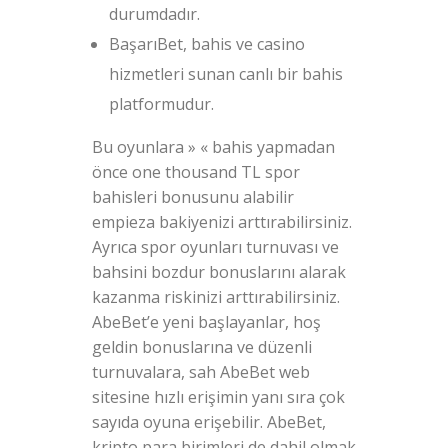
durumdadır.
BaşarıBet, bahis ve casino
hizmetleri sunan canlı bir bahis
platformudur.
Bu oyunlara » « bahis yapmadan
önce one thousand TL spor
bahisleri bonusunu alabilir
empieza bakiyenizi arttırabilirsiniz.
Ayrıca spor oyunları turnuvası ve
bahsini bozdur bonuslarını alarak
kazanma riskinizi arttırabilirsiniz.
AbeBet’e yeni başlayanlar, hoş
geldin bonuslarına ve düzenli
turnuvalara, sah AbeBet web
sitesine hızlı erişimin yanı sıra çok
sayıda oyuna erişebilir. AbeBet,
kripto para birimleri de dahil olmak