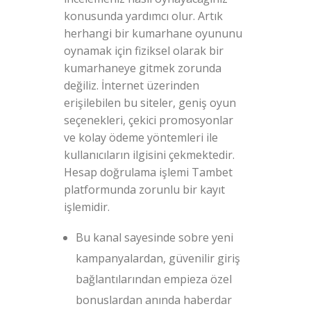
konusunda yardımcı olur. Artık
herhangi bir kumarhane oyununu
oynamak için fiziksel olarak bir
kumarhaneye gitmek zorunda
değiliz. İnternet üzerinden
erişilebilen bu siteler, geniş oyun
seçenekleri, çekici promosyonlar
ve kolay ödeme yöntemleri ile
kullanıcıların ilgisini çekmektedir.
Hesap doğrulama işlemi Tambet
platformunda zorunlu bir kayıt
işlemidir.
Bu kanal sayesinde sobre yeni
kampanyalardan, güvenilir giriş
bağlantılarından empieza özel
bonuslardan anında haberdar