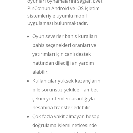
oyunları oynamalarını sağlar. Evet,
PinCo’nun Android ve iOS işletim
sistemleriyle uyumlu mobil
uygulaması bulunmaktadır.
Oyun severler bahis kuralları
bahis seçenekleri oranları ve
yatırımları için canlı destek
hattından dilediği an yardım
alabilir.
Kullanıcılar yüksek kazançlarını
bile sorunsuz şekilde Tambet
çekim yöntemleri aracılığıyla
hesabına transfer edebilir.
Çok fazla vakit almayan hesap
doğrulama işlemi neticesinde