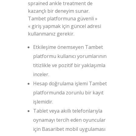
sprained ankle treatment de
kazançlı bir deneyim sunar.
Tambet platformuna güvenli »
« giriş yapmak için güncel adresi
kullanmanız gerekir.
Etkileşime önemseyen Tambet
platformu kullanıcı yorumlarının
titizlikle ve pozitif bir yaklaşımla
inceler.
Hesap doğrulama işlemi Tambet
platformunda zorunlu bir kayıt
işlemidir.
Tablet veya akıllı telefonlarıyla
oynamayı tercih eden oyuncular
için Basaribet mobil uygulaması