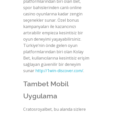
platformlarından biri olan Bet,
spor bahislerinden canlı online
casino oyunlarına kadar zengin
seçenekler sunar. Özel bonus
kampanyaları ile kazancınızı
artırabilir empieza kesintisiz bir
oyun deneyimi yaşayabilirsiniz.
Türkiye’nin önde gelen oyun
platformlarından biri olan Kolay
Bet, kullanıcılarına kesintisiz erişim
sağlayan güvenilir bir deneyim
sunar
http://1win-discover.com/
.
Tambet Mobil
Uygulama
Cratosroyalbet, bu alanda sizlere