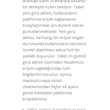
avantajlı bahis oranlarıyla kazançlı
bir deneyim sizleri bekliyor. 1xbet
yeni giriş adresi, kullanıcıların
platforma erişim sağlamasını
kolaylaştırmak için düzenli olarak
güncellenmektedir. Yeni giriş
adresi, herhangi bir erişim engeli
durumunda kullanıcıların kesintisiz
hizmet alabilmesi adına hızlı bir
şekilde duyurulur. 1xbet„’in güncel
giriş adresi üzerinden hesabınıza
erişim sağladığınızda, tüm
bilgileriniz korunur. Ayrıca,
masaüstü veya mobil
cihazlarınızdan hiçbir ek ayara
gerek kalmadan platforma
erişebilirsiniz.
1xBet, futbol, basketbol ve tenis