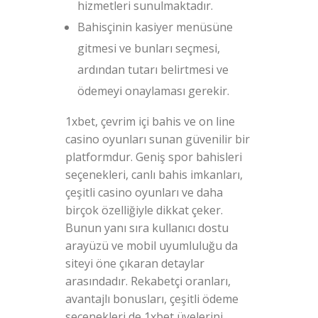
hizmetleri sunulmaktadır.
Bahisçinin kasiyer menüsüne
gitmesi ve bunları seçmesi,
ardından tutarı belirtmesi ve
ödemeyi onaylaması gerekir.
1xbet, çevrim içi bahis ve on line
casino oyunları sunan güvenilir bir
platformdur. Geniş spor bahisleri
seçenekleri, canlı bahis imkanları,
çeşitli casino oyunları ve daha
birçok özelliğiyle dikkat çeker.
Bunun yanı sıra kullanıcı dostu
arayüzü ve mobil uyumluluğu da
siteyi öne çıkaran detaylar
arasındadır. Rekabetçi oranları,
avantajlı bonusları, çeşitli ödeme
seçenekleri de 1xbet üyelerini