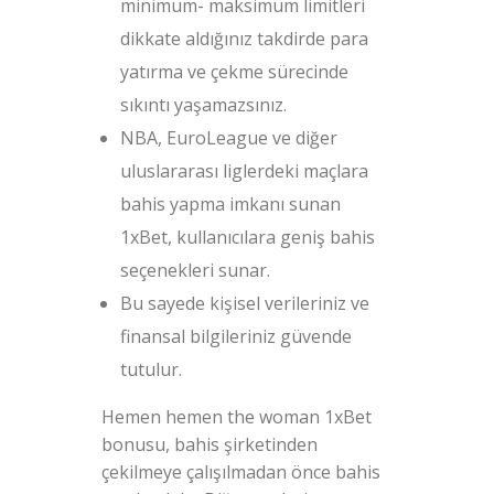
minimum- maksimum limitleri
dikkate aldığınız takdirde para
yatırma ve çekme sürecinde
sıkıntı yaşamazsınız.
NBA, EuroLeague ve diğer
uluslararası liglerdeki maçlara
bahis yapma imkanı sunan
1xBet, kullanıcılara geniş bahis
seçenekleri sunar.
Bu sayede kişisel verileriniz ve
finansal bilgileriniz güvende
tutulur.
Hemen hemen the woman 1xBet
bonusu, bahis şirketinden
çekilmeye çalışılmadan önce bahis