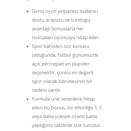
Geniş oyun yelpazesi, kullanıcı
dostu arayüzü ve sunduğu
avantajlı bonuslarla her
noktadan oyuncuya hitap eder.
Spor bahisleri söz konusu
olduğunda, futbol günümüzde
açık perroquet en popüler
seçenektir, çünkü en değerli
spor olarak bilinmesinin bir
nedeni vardır.
Formula one sevenlere hitap
eden bu bonus, bir etkinliğe 1, 5
veya daha yüksek oranlı bahis
yaptığınız takdirde size sunulur.